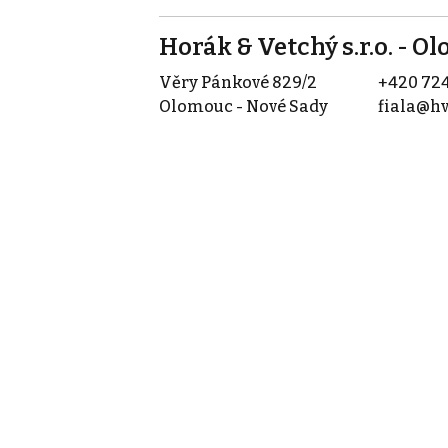
Horák & Vetchý s.r.o. - O
Věry Pánkové 829/2
+420 724
Olomouc - Nové Sady
fiala@hv