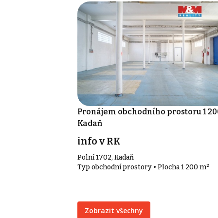
Pronájem obchodního prostoru 1 20
Kadaň
info v RK
Polní 1702, Kadaň
Typ obchodní prostory • Plocha 1 200 m²
Zobrazit všechny