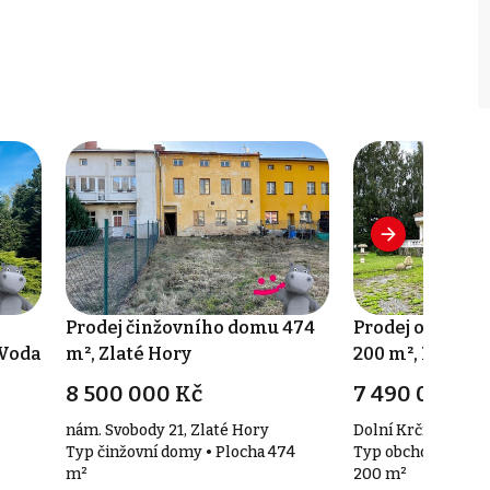
Prodej činžovního domu 474
Prodej obchodn
 Voda
m², Zlaté Hory
200 m², Moheln
8 500 000 Kč
7 490 000 Kč
nám. Svobody 21, Zlaté Hory
Dolní Krčmy 1217/
Typ činžovní domy • Plocha 474
Typ obchodní pros
m²
200 m²