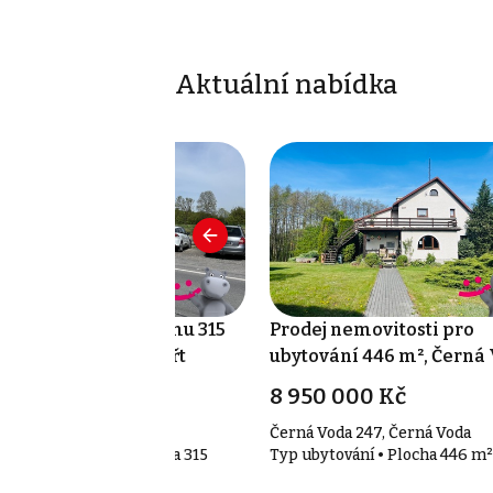
Aktuální nabídka
odej činžovního domu 315
Prodej nemovitosti pro
, Uhelná - Horní Fořt
ubytování 446 m², Černá
2 800 000 Kč
8 950 000 Kč
rní Fořt 26, Uhelná
Černá Voda 247, Černá Voda
p činžovní domy • Plocha 315
Typ ubytování • Plocha 446 m²
²