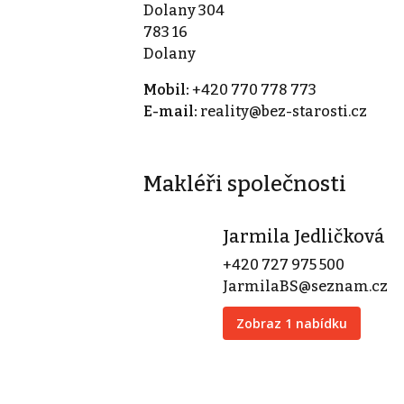
Dolany 304
783 16
Dolany
Mobil:
+420 770 778 773
E-mail:
reality@bez-starosti.cz
Makléři společnosti
Jarmila Jedličková
+420 727 975 500
JarmilaBS@seznam.cz
Zobraz 1 nabídku