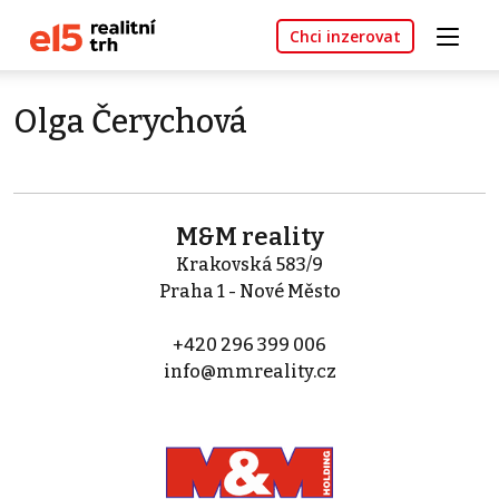
Chci inzerovat
Olga Čerychová
M&M reality
Krakovská 583/9
Praha 1 - Nové Město
+420 296 399 006
info@mmreality.cz