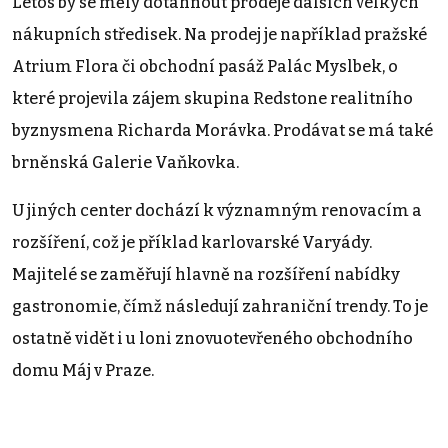
Letos by se měly dotáhnout prodeje dalších velkých
nákupních středisek. Na prodej je například pražské
Atrium Flora či obchodní pasáž Palác Myslbek, o
které projevila zájem skupina Redstone realitního
byznysmena Richarda Morávka. Prodávat se má také
brněnská Galerie Vaňkovka.
U jiných center dochází k významným renovacím a
rozšíření, což je příklad karlovarské Varyády.
Majitelé se zaměřují hlavně na rozšíření nabídky
gastronomie, čímž následují zahraniční trendy. To je
ostatně vidět i u loni znovuotevřeného obchodního
domu Máj v Praze.