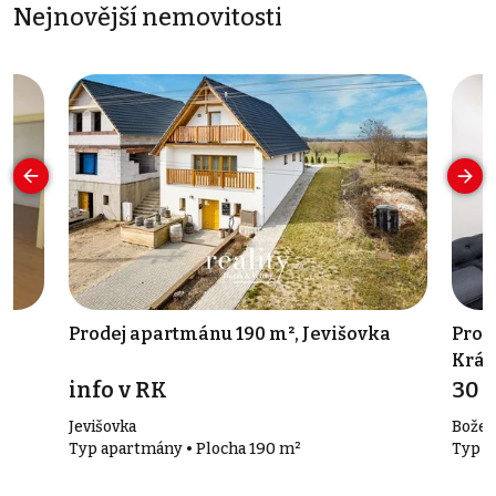
Nejnovější nemovitosti
d
Prodej apartmánu 190 m², Jevišovka
Pron
Král
info v RK
30 
Jevišovka
Božet
Typ apartmány • Plocha 190 m²
Typ k