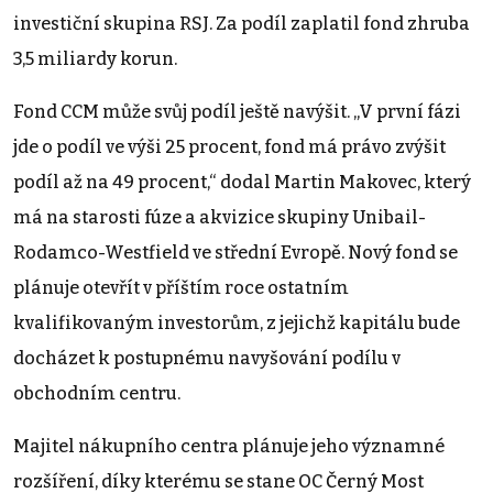
investiční skupina RSJ. Za podíl zaplatil fond zhruba
3,5 miliardy korun.
Fond CCM může svůj podíl ještě navýšit. „V první fázi
jde o podíl ve výši 25 procent, fond má právo zvýšit
podíl až na 49 procent,“ dodal Martin Makovec, který
má na starosti fúze a akvizice skupiny Unibail-
Rodamco-Westfield ve střední Evropě. Nový fond se
plánuje otevřít v příštím roce ostatním
kvalifikovaným investorům, z jejichž kapitálu bude
docházet k postupnému navyšování podílu v
obchodním centru.
Majitel nákupního centra plánuje jeho významné
rozšíření, díky kterému se stane OC Černý Most