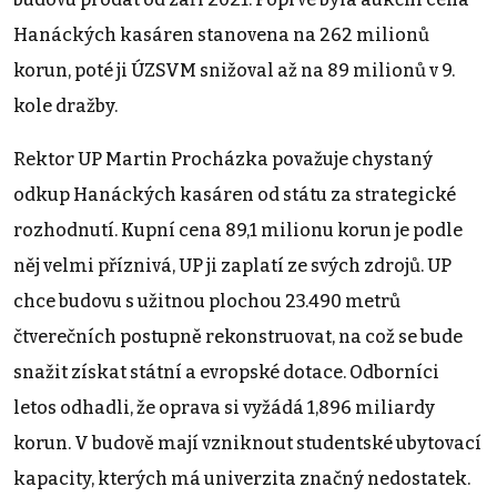
Hanáckých kasáren stanovena na 262 milionů
korun, poté ji ÚZSVM snižoval až na 89 milionů v 9.
kole dražby.
Rektor UP Martin Procházka považuje chystaný
odkup Hanáckých kasáren od státu za strategické
rozhodnutí. Kupní cena 89,1 milionu korun je podle
něj velmi příznivá, UP ji zaplatí ze svých zdrojů. UP
chce budovu s užitnou plochou 23.490 metrů
čtverečních postupně rekonstruovat, na což se bude
snažit získat státní a evropské dotace. Odborníci
letos odhadli, že oprava si vyžádá 1,896 miliardy
korun. V budově mají vzniknout studentské ubytovací
kapacity, kterých má univerzita značný nedostatek.