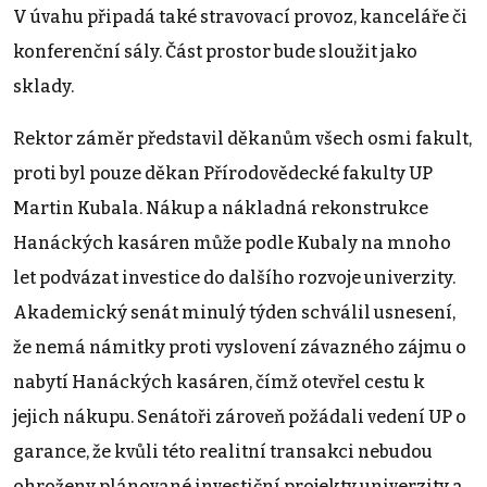
V úvahu připadá také stravovací provoz, kanceláře či
konferenční sály. Část prostor bude sloužit jako
sklady.
Rektor záměr představil děkanům všech osmi fakult,
proti byl pouze děkan Přírodovědecké fakulty UP
Martin Kubala. Nákup a nákladná rekonstrukce
Hanáckých kasáren může podle Kubaly na mnoho
let podvázat investice do dalšího rozvoje univerzity.
Akademický senát minulý týden schválil usnesení,
že nemá námitky proti vyslovení závazného zájmu o
nabytí Hanáckých kasáren, čímž otevřel cestu k
jejich nákupu. Senátoři zároveň požádali vedení UP o
garance, že kvůli této realitní transakci nebudou
ohroženy plánované investiční projekty univerzity a