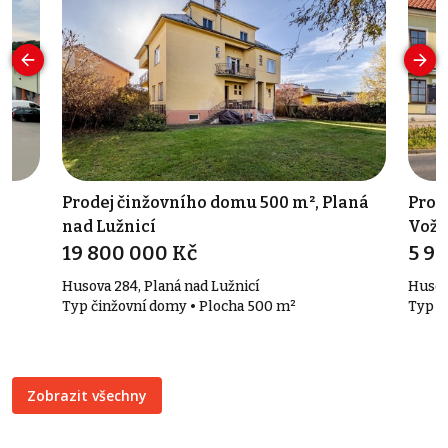
Prodej činžovního domu 500 m², Planá
Prod
nad Lužnicí
Voži
19 800 000 Kč
5 9
Husova 284, Planá nad Lužnicí
Husov
Typ činžovní domy • Plocha 500 m²
Typ č
Zobrazit všechny