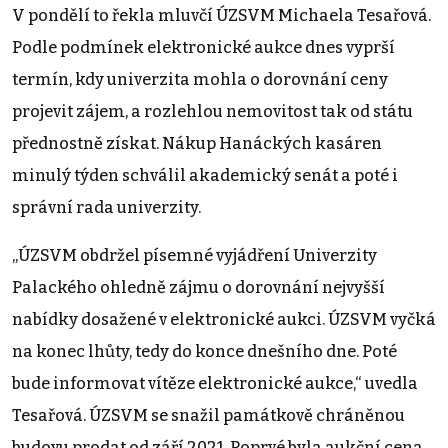
V pondělí to řekla mluvčí ÚZSVM Michaela Tesařová.
Podle podmínek elektronické aukce dnes vyprší
termín, kdy univerzita mohla o dorovnání ceny
projevit zájem, a rozlehlou nemovitost tak od státu
přednostně získat. Nákup Hanáckých kasáren
minulý týden schválil akademický senát a poté i
správní rada univerzity.
„ÚZSVM obdržel písemné vyjádření Univerzity
Palackého ohledně zájmu o dorovnání nejvyšší
nabídky dosažené v elektronické aukci. ÚZSVM vyčká
na konec lhůty, tedy do konce dnešního dne. Poté
bude informovat vítěze elektronické aukce,“ uvedla
Tesařová. ÚZSVM se snažil památkově chráněnou
budovu prodat od září 2021. Poprvé byla aukční cena