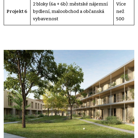
2 bloky (6a + 6b): městské nájemní
Více
Projekt 6
bydlení, maloobchod a občanská
než
vybavenost
500