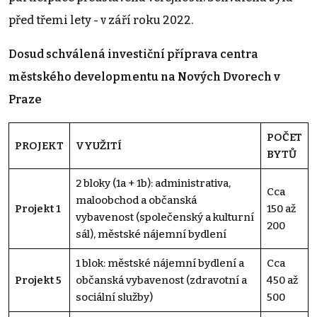
před třemi lety - v září roku 2022.
Dosud schválená investiční příprava centra
městského developmentu na Nových Dvorech v
Praze
POČET
PROJEKT
VYUŽITÍ
BYTŮ
2 bloky (1a + 1b): administrativa,
Cca
maloobchod a občanská
Projekt 1
150 až
vybavenost (společenský a kulturní
200
sál), městské nájemní bydlení
1 blok: městské nájemní bydlení a
Cca
Projekt 5
občanská vybavenost (zdravotní a
450 až
sociální služby)
500