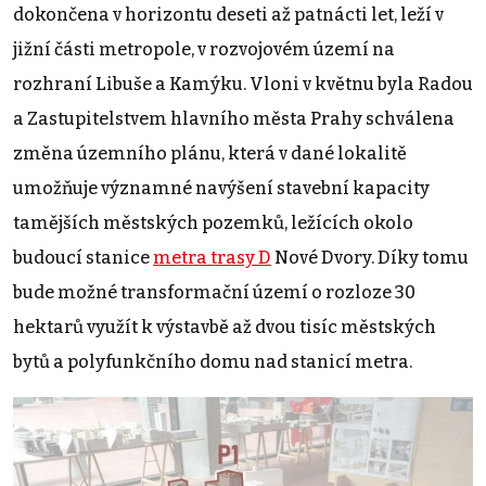
dokončena v horizontu deseti až patnácti let, leží v
jižní části metropole, v rozvojovém území na
rozhraní Libuše a Kamýku. Vloni v květnu byla Radou
a Zastupitelstvem hlavního města Prahy schválena
změna územního plánu, která v dané lokalitě
umožňuje významné navýšení stavební kapacity
tamějších městských pozemků, ležících okolo
budoucí stanice
metra trasy D
Nové Dvory. Díky tomu
bude možné transformační území o rozloze 30
hektarů využít k výstavbě až dvou tisíc městských
bytů a polyfunkčního domu nad stanicí metra.