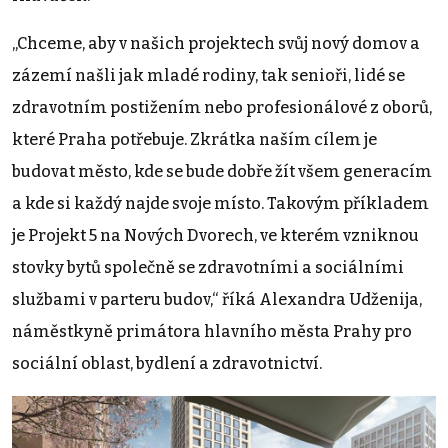
„Chceme, aby v našich projektech svůj nový domov a
zázemí našli jak mladé rodiny, tak senioři, lidé se
zdravotním postižením nebo profesionálové z oborů,
které Praha potřebuje. Zkrátka naším cílem je
budovat město, kde se bude dobře žít všem generacím
a kde si každý najde svoje místo. Takovým příkladem
je Projekt 5 na Nových Dvorech, ve kterém vzniknou
stovky bytů společně se zdravotními a sociálními
službami v parteru budov,“ říká Alexandra Udženija,
náměstkyně primátora hlavního města Prahy pro
sociální oblast, bydlení a zdravotnictví.