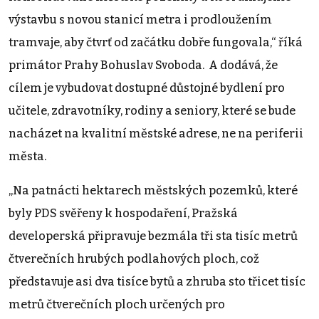
výstavbu s novou stanicí metra i prodloužením
tramvaje, aby čtvrť od začátku dobře fungovala,“ říká
primátor Prahy Bohuslav Svoboda. A dodává, že
cílem je vybudovat dostupné důstojné bydlení pro
učitele, zdravotníky, rodiny a seniory, které se bude
nacházet na kvalitní městské adrese, ne na periferii
města.
„Na patnácti hektarech městských pozemků, které
byly PDS svěřeny k hospodaření, Pražská
developerská připravuje bezmála tři sta tisíc metrů
čtverečních hrubých podlahových ploch, což
představuje asi dva tisíce bytů a zhruba sto třicet tisíc
metrů čtverečních ploch určených pro