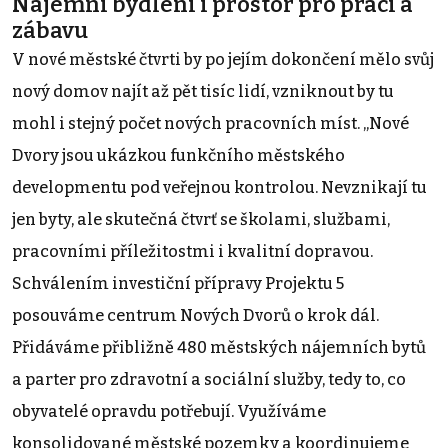
Nájemní bydlení i prostor pro práci a
zábavu
V nové městské čtvrti by po jejím dokončení mělo svůj
nový domov najít až pět tisíc lidí, vzniknout by tu
mohl i stejný počet nových pracovních míst. „Nové
Dvory jsou ukázkou funkčního městského
developmentu pod veřejnou kontrolou. Nevznikají tu
jen byty, ale skutečná čtvrť se školami, službami,
pracovními příležitostmi i kvalitní dopravou.
Schválením investiční přípravy Projektu 5
posouváme centrum Nových Dvorů o krok dál.
Přidáváme přibližně 480 městských nájemních bytů
a parter pro zdravotní a sociální služby, tedy to, co
obyvatelé opravdu potřebují. Využíváme
konsolidované městské pozemky a koordinujeme