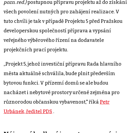
pozn. red.)
postupnou přípravu projektu až do získání
všech povolení nutných pro zahájení realizace. V
tuto chvíli je tak v případě Projektu 5 před Pražskou
developerskou společností příprava a vypsání
veřejného výběrového řízení na dodavatele
projekčních prací projektu.
„Projekt 5, jehož investiční přípravu Rada hlavního
města aktuálně schválila, bude plnit především
bytovou funkci. V přízemí domů se ale budou
nacházet i nebytové prostory určené zejména pro
různorodou občanskou vybavenost," říká
Petr
Urbánek, ředitel PDS
.