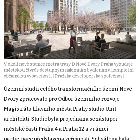
V okolí nové stanice metra trasy D Nové Dvory Praha vybuduje
městskou čtvrť s dostupným nájemním bydlením a kompletní
občanskou vybaveností | Pražská developerská společnost
Územní studii celého transfor­mačního území Nové
Dvory zpracovalo pro Odbor územního rozvoje
Magistrátu hlavního města Prahy studio Unit
architekti. Studie byla projednána se zástupci
městské části Praha 4 a Praha 12 a v rámci
participace předsta­vena veřejností. Schválena byla