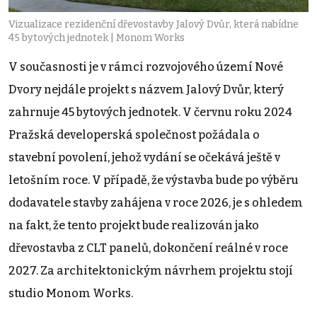
Vizualizace rezidenční dřevostavby Jalový Dvůr, která nabídne
45 bytových jednotek | Monom Works
V současnosti je v rámci rozvojového území Nové
Dvory nejdále projekt s názvem Jalový Dvůr, který
zahrnuje 45 bytových jednotek. V červnu roku 2024
Pražská developerská společnost požádala o
stavební povolení, jehož vydání se očekává ještě v
letošním roce. V případě, že výstavba bude po výběru
dodavatele stavby zahájena v roce 2026, je s ohledem
na fakt, že tento projekt bude realizován jako
dřevostavba z CLT panelů, dokončení reálné v roce
2027. Za architektonickým návrhem projektu stojí
studio Monom Works.