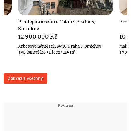
 -
Prodej kanceláře 114 m², Praha 5,
Pron
Smíchov
12 900 000 Kč
10 
Arbesovo náměstí 314/10, Praha 5, Smíchov
Malířs
Typ kanceláře • Plocha 114 m²
Typ k
Zobrazit všechny