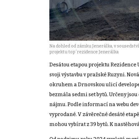
Na dohled od zámku Jenerálka, v sousedství
projektu top´rezidence Jenerálka
Desátou etapou projektu Rezidence 
svoji výstavbu v pražské Ruzyni. Nov
okruhem a Drnovskou ulicí develope
bezmála sedmi set bytů. Určeny jsou 
nájmu. Podle informací na webu devel
vyprodané. V závěrečné desáté etapě 
mohou vybírat z 39 bytů. K nastěhov