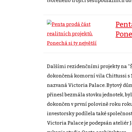
tvořeného trojicí šestipodlažních do
Pent
Pone
Dalšími rezidenčními projekty na “Šest
dokončená komorní vila Chittussi s 
nazvaná Victoria Palace. Bytový dů
přinesl bezmála stovku jednotek, b
dokončen v první polovině roku roku
investorsky podílela také společno
Victoria Palace je podepsán ateliér J