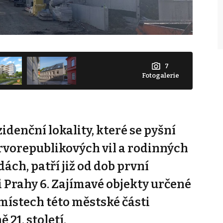
7
Fotogalerie
idenční lokality, které se pyšní
vorepublikových vil a rodinných
ch, patří již od dob první
i Prahy 6. Zajímavé objekty určené
 místech této městské části
 21. století.