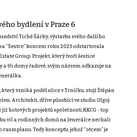
ého bydlení v Praze 6
sedství Tiché Šárky, výstavbu svého dalšího
na “Šestce” koncem roku 2023 odstartovala
tate Group. Projekt, který tvoří šestice
my a tři domy řadové, svým názvem odkazuje na
enerálka.
terý vzniká podél ulice v Trníčku, stojí Štěpán
en. Architekti, dříve působící ve studiu Olgoj
z již hotových projektů společnosti KKCG - top
vrhu vil a rodinných domů na Jenerálce nechali
o raumplanu. Tedy konceptu, jehož “otcem” je