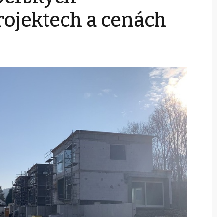
rojektech a cenách
í