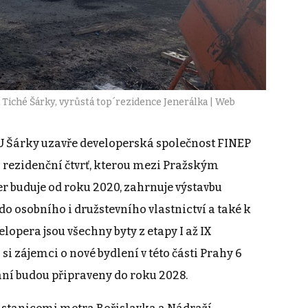
 Tiché Šárky, vyrůstá top´rezidence Jenerálka | Web
U Šárky uzavře developerská společnost FINEP
á rezidenční čtvrť, kterou mezi Pražským
r buduje od roku 2020, zahrnuje výstavbu
do osobního i družstevního vlastnictví a také k
opera jsou všechny byty z etapy I až IX
si zájemci o nové bydlení v této části Prahy 6
ání budou připraveny do roku 2028.