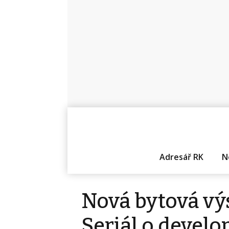
Adresář RK
N
Nová bytová vý
Seriál o devel