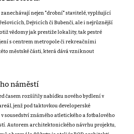
 zanechávají nejen "drobní" stavitelé, vyplňující
ešovicích, Dejvicích či Bubenči, ale i nejrůznější
otiž vědomy jak prestiže lokality, tak pestré
jení s centrem metropole či rekreačními
 této městské části, která dává vzniknout
ého náměstí
řed časem rozšířily nabídku nového bydlení v
 areál, jenž pod taktovkou developerské
l v sousedství známého atletického a fotbalového
tí. Autorem architektonického návrhu projektu,