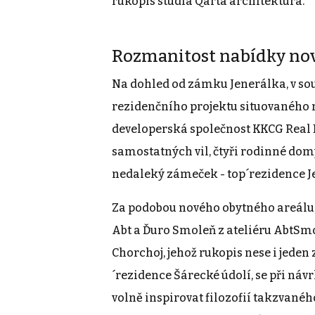
rukopis studia Qarta architektura.
Rozmanitost nabídky nov
Na dohled od zámku Jenerálka, v sou
rezidenčního projektu situovaného 
developerská společnost KKCG Real Es
samostatných vil, čtyři rodinné do
nedaleký zámeček - top´rezidence J
Za podobou nového obytného areálu, k
Abt a Ďuro Smoleň z ateliéru AbtSmol
Chorchoj, jehož rukopis nese i jeden 
´rezidence Šárecké údolí, se při ná
volně inspirovat filozofií takzvanéh