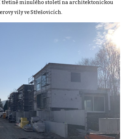
ní třetině minulého století na architektonickou
ovy vily ve Střešovicích.