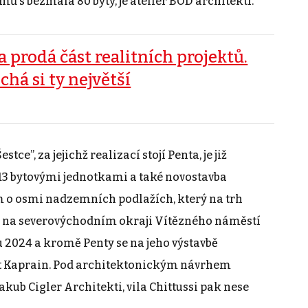
mů s bezmála 80 byty, je ateliér BOD architekti.
a prodá část realitních projektů.
chá si ty největší
ce”, za jejichž realizací stojí Penta, je již
13 bytovými jednotkami a také novostavba
m o osmi nadzemních podlažích, který na trh
yl na severovýchodním okraji Vítězného náměstí
 2024 a kromě Penty se na jeho výstavbě
st Kaprain. Pod architektonickým návrhem
akub Cigler Architekti, vila Chittussi pak nese