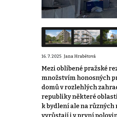
16. 7. 2025
Jana Hrabětová
Mezi oblíbené pražské rez
množstvím honosných pr
domů v rozlehlých zahradá
republiky některé oblast
k bydlení ale na různých
vyrůstají i v první polovině