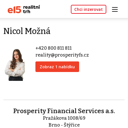
Chci inzerovat
Nicol Možná
+420 800 811 811
reality@prosperityfs.cz
Zobraz 1 nabídku
Prosperity Financial Services a.s.
Pražákova 1008/69
Brno - Štýřice