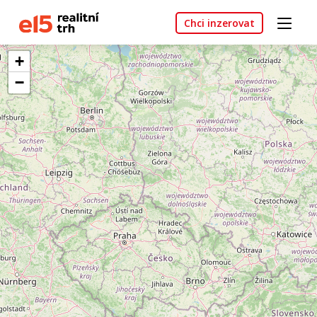
Chci inzerovat
+
−