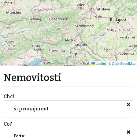
Leaflet
|
©
OpenStreetMap
Nemovitosti
Chci
si pronajmout
Co?
Byty