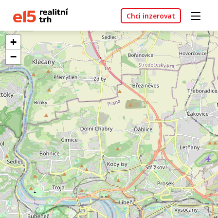
Chci inzerovat
+
−