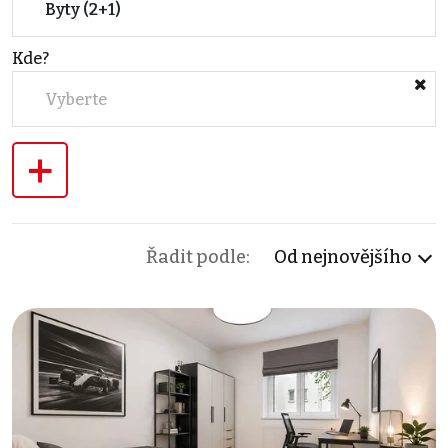
Byty (2+1)
Kde?
Vyberte
+
Řadit podle:
Od nejnovějšího