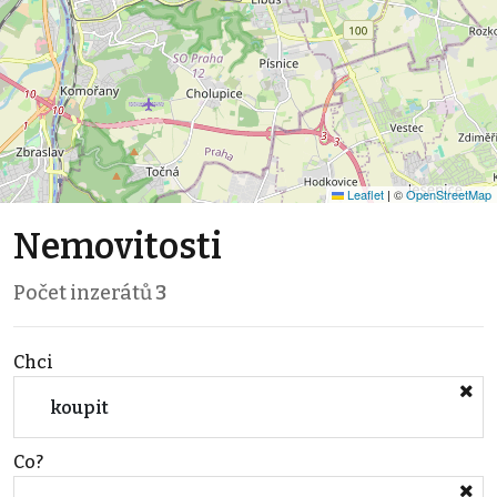
Leaflet
|
©
OpenStreetMap
Nemovitosti
Počet inzerátů
3
Chci
koupit
Co?