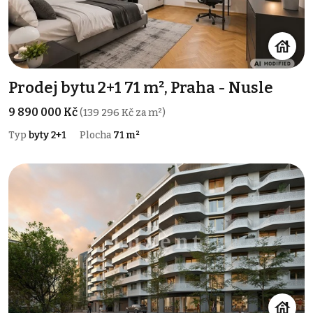
Prodej bytu 2+1 71 m², Praha - Nusle
9 890 000 Kč
(139 296 Kč za m²)
Typ
byty 2+1
Plocha
71 m²