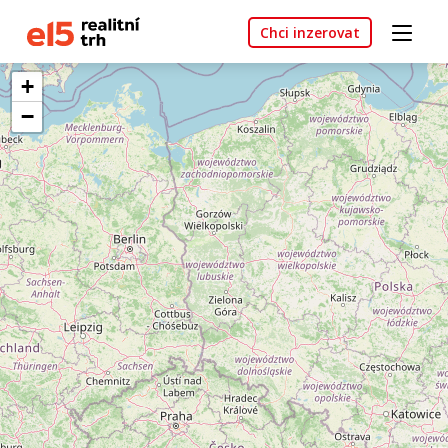
Chci inzerovat
+
−