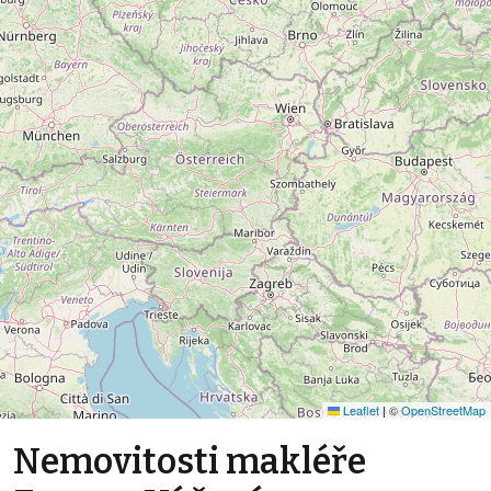
Leaflet
|
©
OpenStreetMap
Nemovitosti makléře