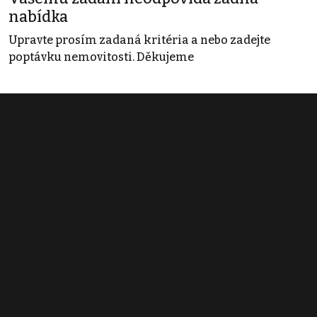
nabídka
Upravte prosím zadaná kritéria a nebo zadejte
poptávku nemovitosti. Děkujeme
Obchodní podmínky
Pravidla inzerce
Ceník
Registrace
Kontakt
© 2022 - 2026 Copyright CZECH NEWS CENTER a.s. a dodavatelé
obsahu |
Autorská práva k publikovaným materiálům
|
Podmínky pro
užívání služby informační společnosti
|
Informace o zpracování
osobních údajů
|
Cookies
|
Nastavení soukromí
|
Vlastnická
struktura
|
Jednotné kontaktní místo / Single Point of Contact
|
Podat
oznámení