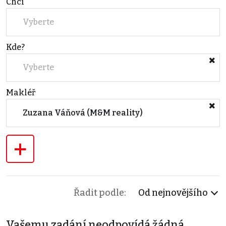
Chci
Vyberte
Kde?
Vyberte
Makléř
Zuzana Váňová (M&M reality)
+
Řadit podle:
Od nejnovějšího
Vašemu zadání neodpovídá žádná