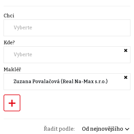
Chci
Vyberte
Kde?
Vyberte
Makléř
Zuzana Povalačová (Real Na-Max s.r.o.)
+
Řadit podle:
Od nejnovějšího