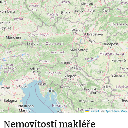
Leaflet
|
©
OpenStreetMap
Nemovitosti makléře