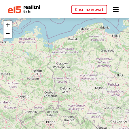
Chci inzerovat
+
−