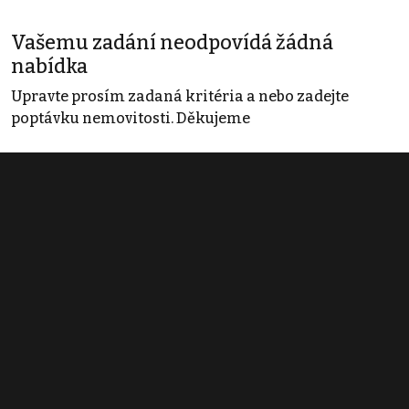
Vašemu zadání neodpovídá žádná
nabídka
Upravte prosím zadaná kritéria a nebo zadejte
poptávku nemovitosti. Děkujeme
Obchodní podmínky
Pravidla inzerce
Ceník
Registrace
Kontakt
© 2022 - 2026 Copyright CZECH NEWS CENTER a.s. a dodavatelé
obsahu |
Autorská práva k publikovaným materiálům
|
Podmínky pro
užívání služby informační společnosti
|
Informace o zpracování
osobních údajů
|
Cookies
|
Nastavení soukromí
|
Vlastnická