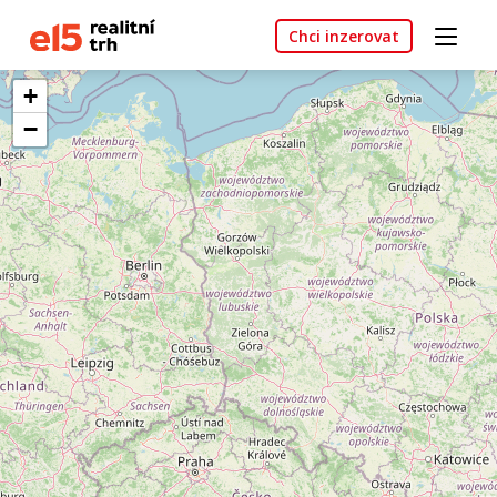
Chci inzerovat
+
−