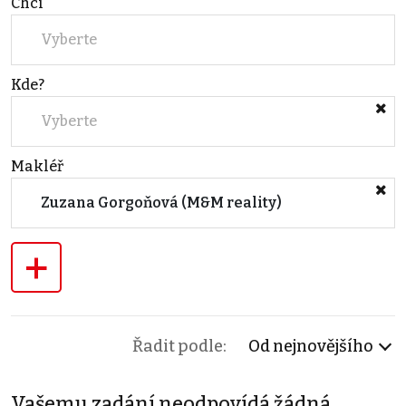
Chci
Vyberte
Kde?
Vyberte
Makléř
Zuzana Gorgoňová (M&M reality)
+
Řadit podle:
Od nejnovějšího
Vašemu zadání neodpovídá žádná