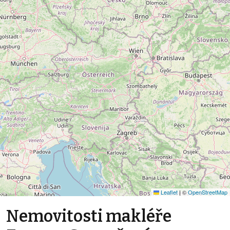
Leaflet
|
©
OpenStreetMap
Nemovitosti makléře