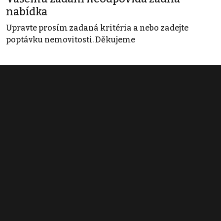
nabídka
Upravte prosím zadaná kritéria a nebo zadejte
poptávku nemovitosti. Děkujeme
Obchodní podmínky
Pravidla inzerce
Ceník
Registrace
Kontakt
© 2022 - 2026 Copyright CZECH NEWS CENTER a.s. a dodavatelé
obsahu |
Autorská práva k publikovaným materiálům
|
Podmínky pro
užívání služby informační společnosti
|
Informace o zpracování
osobních údajů
|
Cookies
|
Nastavení soukromí
|
Vlastnická
struktura
|
Jednotné kontaktní místo / Single Point of Contact
|
Podat
oznámení