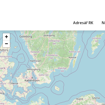
Adresář RK
N
+
−