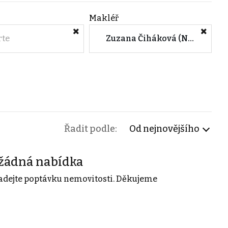
Makléř
rte
Zuzana Čiháková (Na Hutmance - Nové Město)
Řadit podle:
Od nejnovějšího
žádná nabídka
adejte poptávku nemovitosti. Děkujeme