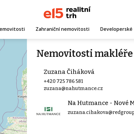
emovitosti
Zahraniční nemovitosti
Developerské 
Nemovitosti makléře
Zuzana Čiháková
+420 725 786 581
zuzana@nahutmance.cz
Na Hutmance - Nové 
zuzana.cihakova@redgroup