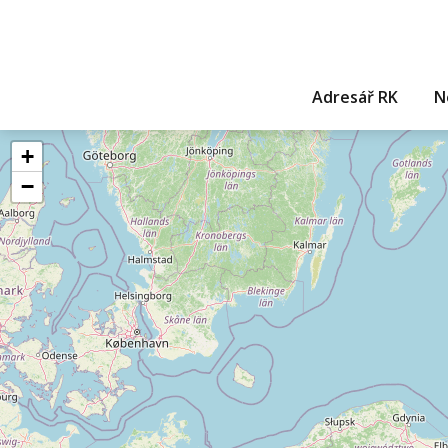
Adresář RK
N
+
−