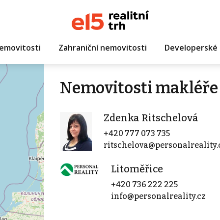
emovitosti
Zahraniční nemovitosti
Developerské 
Nemovitosti makléře
Zdenka Ritschelová
+420 777 073 735
ritschelova@personalreality.
Litoměřice
+420 736 222 225
info@personalreality.cz