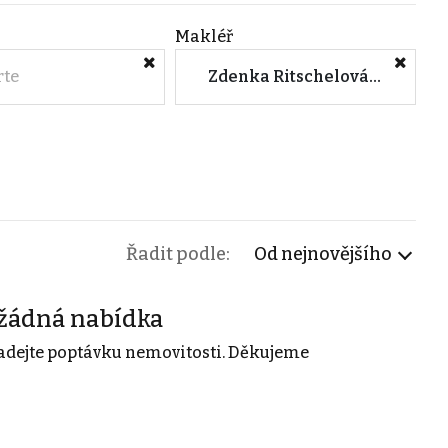
Makléř
rte
Zdenka Ritschelová (Litoměřice)
Řadit podle:
Od nejnovějšího
žádná nabídka
adejte poptávku nemovitosti. Děkujeme