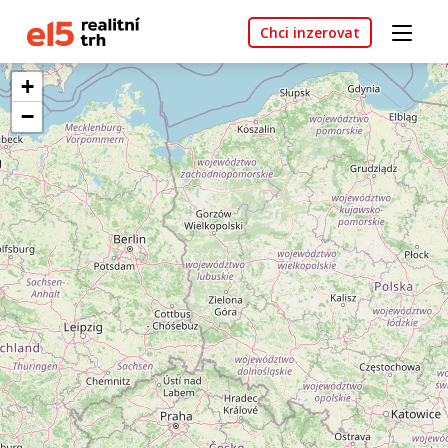
Chci inzerovat
+
−