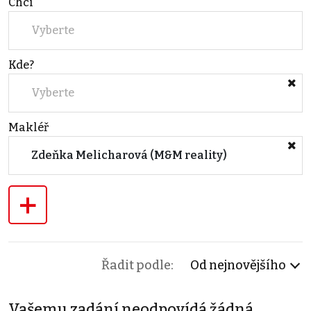
Chci
Vyberte
Kde?
Vyberte
Makléř
Zdeňka Melicharová (M&M reality)
+
Řadit podle:
Od nejnovějšího
Vašemu zadání neodpovídá žádná