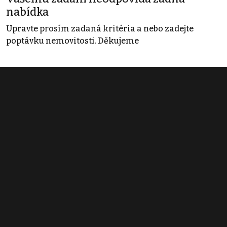
nabídka
Upravte prosím zadaná kritéria a nebo zadejte
poptávku nemovitosti. Děkujeme
Obchodní podmínky
Pravidla inzerce
Ceník
Registrace
Kontakt
© 2022 - 2026 Copyright CZECH NEWS CENTER a.s. a dodavatelé
obsahu |
Autorská práva k publikovaným materiálům
|
Podmínky pro
užívání služby informační společnosti
|
Informace o zpracování
osobních údajů
|
Cookies
|
Nastavení soukromí
|
Vlastnická
struktura
|
Jednotné kontaktní místo / Single Point of Contact
|
Podat
oznámení