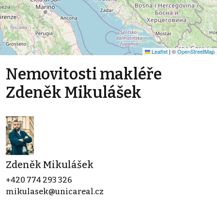
Leaflet
|
©
OpenStreetMap
Nemovitosti makléře
Zdeněk Mikulášek
Zdeněk Mikulášek
+420 774 293 326
mikulasek@unicareal.cz