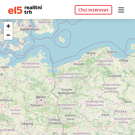
Chci inzerovat
+
−