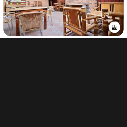
Prodej činžovního domu 523 m², Brno -
Komín
67 000 000 Kč
(128 107 Kč za m²)
Typ
činžovní domy
Plocha
523 m²
Obchodní podmínky
Pravidla inzerce
Ceník
Registrace
Kontakt