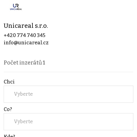
Unicareal s.r.o.
+420 774 740 345
info@unicareal.cz
Počet inzerátů
1
Chci
Vyberte
Co?
Vyberte
Kde?