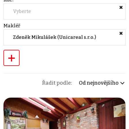
Vyberte
Makléř
Zdeněk Mikulášek (Unicareal s.r.o.)
+
Řadit podle:
Od nejnovějšího