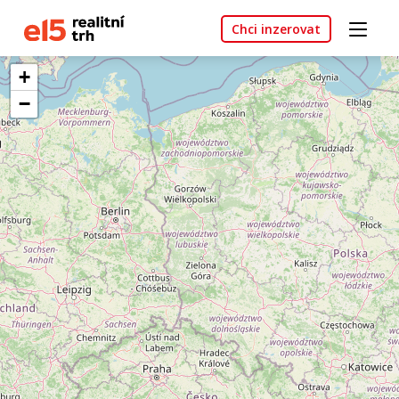
Chci inzerovat
+
−