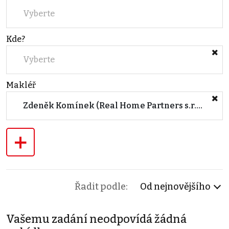
Vyberte
Kde?
Vyberte
Makléř
Zdeněk Komínek (Real Home Partners s.r.o.)
+
Řadit podle:
Od nejnovějšího
Vašemu zadání neodpovídá žádná