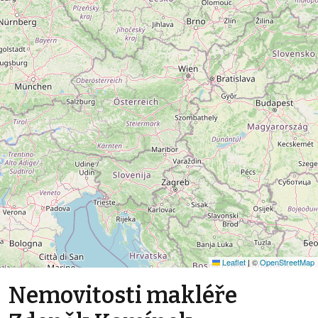
Leaflet
|
©
OpenStreetMap
Nemovitosti makléře