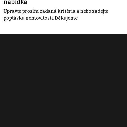
nabídka
Upravte prosím zadaná kritéria a nebo zadejte
poptávku nemovitosti. Děkujeme
Obchodní podmínky
Pravidla inzerce
Ceník
Registrace
Kontakt
© 2022 - 2026 Copyright CZECH NEWS CENTER a.s. a dodavatelé
obsahu |
Autorská práva k publikovaným materiálům
|
Podmínky pro
užívání služby informační společnosti
|
Informace o zpracování
osobních údajů
|
Cookies
|
Nastavení soukromí
|
Vlastnická
struktura
|
Jednotné kontaktní místo / Single Point of Contact
|
Podat
oznámení