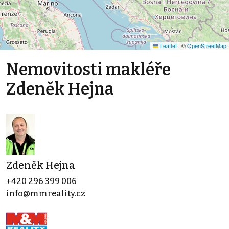
Leaflet
|
©
OpenStreetMap
Nemovitosti makléře
Zdeněk Hejna
Zdeněk Hejna
+420 296 399 006
info@mmreality.cz