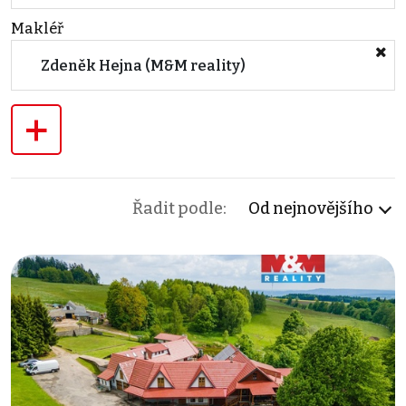
Makléř
Zdeněk Hejna (M&M reality)
+
Řadit podle:
Od nejnovějšího