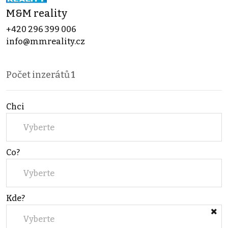
M&M reality
+420 296 399 006
info@mmreality.cz
Počet inzerátů
1
Chci
Vyberte
Co?
Vyberte
Kde?
Vyberte