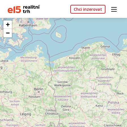
Chci inzerovat
+
−