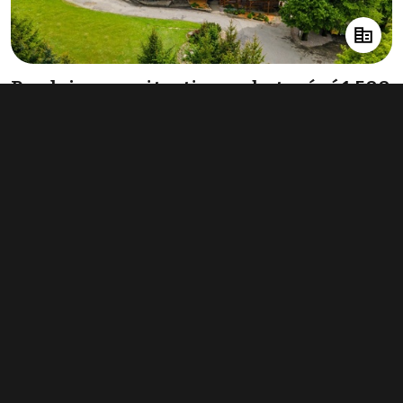
Prodej nemovitosti pro ubytování 1 500
m², Liberk
info v RK
Typ
ubytování
Plocha
1 500 m²
Obchodní podmínky
Pravidla inzerce
Ceník
Registrace
Kontakt