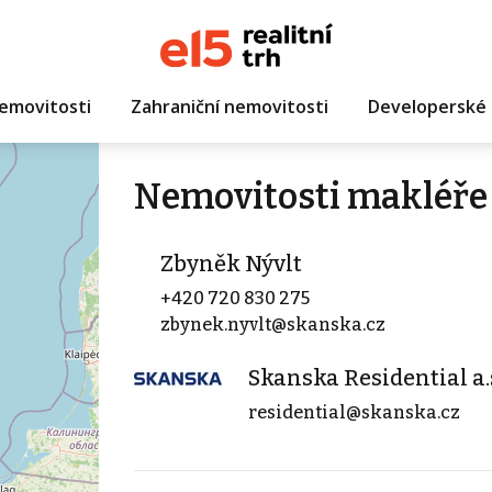
emovitosti
Zahraniční nemovitosti
Developerské 
Nemovitosti makléře
Zbyněk Nývlt
+420 720 830 275
zbynek.nyvlt@skanska.cz
Skanska Residential a.
residential@skanska.cz