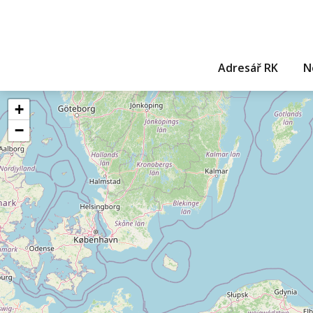
Adresář RK
N
+
−