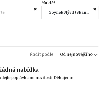
Makléř
rte
Zbyněk Nývlt (Skanska Residential a.s.)
Řadit podle:
Od nejnovějšího
žádná nabídka
adejte poptávku nemovitosti. Děkujeme