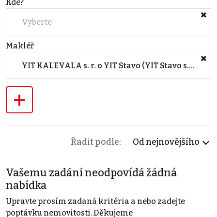
Kde?
Vyberte
Makléř
YIT KALEVALA s. r. o YIT Stavo (YIT Stavo s.r.o.)
+
Řadit podle:
Od nejnovějšího
Vašemu zadání neodpovídá žádná
nabídka
Upravte prosím zadaná kritéria a nebo zadejte
poptávku nemovitosti. Děkujeme