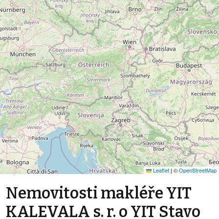
Leaflet
|
©
OpenStreetMap
Nemovitosti makléře YIT
KALEVALA s. r. o YIT Stavo