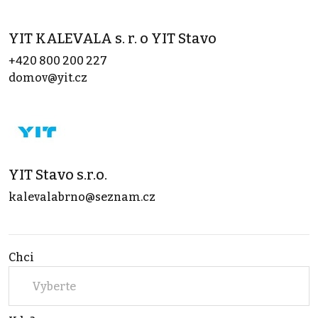
YIT KALEVALA s. r. o YIT Stavo
+420 800 200 227
domov@yit.cz
YIT Stavo s.r.o.
kalevalabrno@seznam.cz
Chci
Vyberte