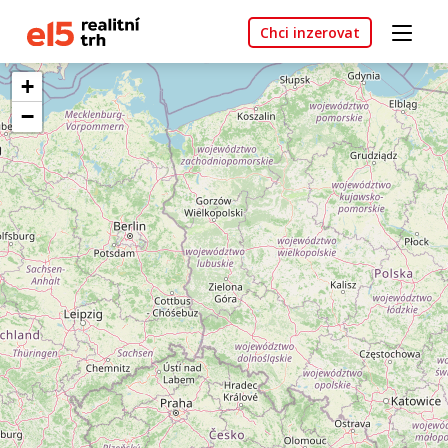
Chci inzerovat
+
−