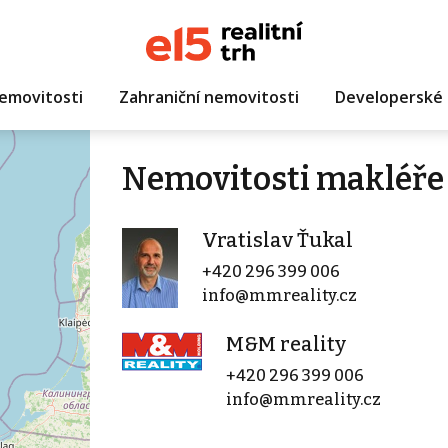
emovitosti
Zahraniční nemovitosti
Developerské 
Nemovitosti makléře 
Vratislav Ťukal
+420 296 399 006
info@mmreality.cz
M&M reality
+420 296 399 006
info@mmreality.cz