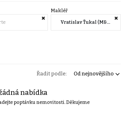
Makléř
rte
Vratislav Ťukal (M&M reality)
Řadit podle:
Od nejnovějšího
žádná nabídka
adejte poptávku nemovitosti. Děkujeme