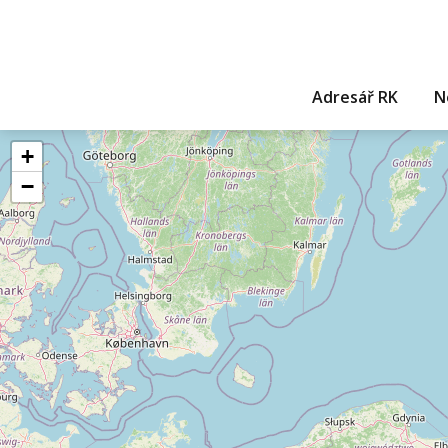
Adresář RK
N
+
−