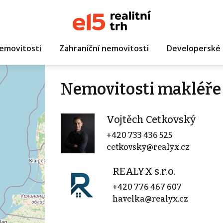
emovitosti
Zahraniční nemovitosti
Developerské 
Nemovitosti makléře
Vojtěch Cetkovský
+420 733 436 525
cetkovsky@realyx.cz
REALYX s.r.o.
+420 776 467 607
havelka@realyx.cz