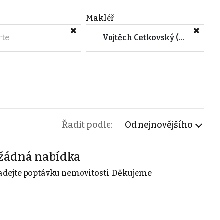
Makléř
rte
Vojtěch Cetkovský (REALYX s.r.o.)
Řadit podle:
Od nejnovějšího
žádná nabídka
adejte poptávku nemovitosti. Děkujeme