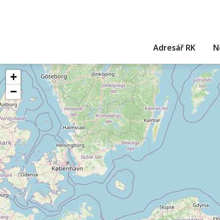
Adresář RK
N
+
−