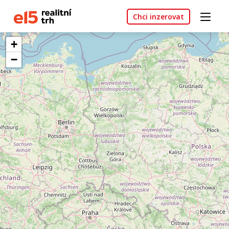
Chci inzerovat
+
−