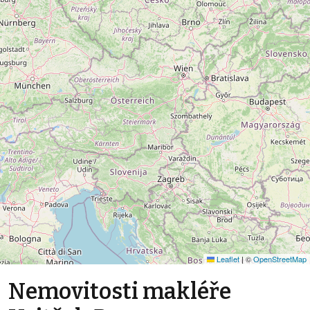
Leaflet
|
©
OpenStreetMap
Nemovitosti makléře