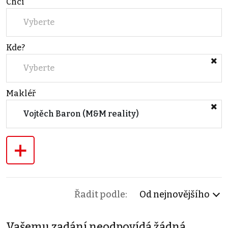
Chci
Vyberte
Kde?
Vyberte
Makléř
Vojtěch Baron (M&M reality)
+
Řadit podle:
Od nejnovějšího
Vašemu zadání neodpovídá žádná