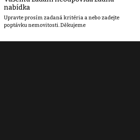
nabídka
Upravte prosím zadaná kritéria a nebo zadejte
poptávku nemovitosti. Děkujeme
Obchodní podmínky
Pravidla inzerce
Ceník
Registrace
Kontakt
© 2022 - 2026 Copyright CZECH NEWS CENTER a.s. a dodavatelé
obsahu |
Autorská práva k publikovaným materiálům
|
Podmínky pro
užívání služby informační společnosti
|
Informace o zpracování
osobních údajů
|
Cookies
|
Nastavení soukromí
|
Vlastnická
struktura
|
Jednotné kontaktní místo / Single Point of Contact
|
Podat
oznámení