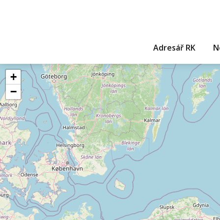
Adresář RK
N
+
−