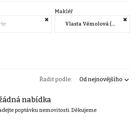
Makléř
rte
Vlasta Vémolová (M&M reality)
Řadit podle:
Od nejnovějšího
žádná nabídka
adejte poptávku nemovitosti. Děkujeme