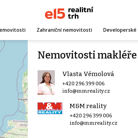
emovitosti
Zahraniční nemovitosti
Developerské 
Nemovitosti makléře
Vlasta Vémolová
+420 296 399 006
info@mmreality.cz
M&M reality
+420 296 399 006
info@mmreality.cz