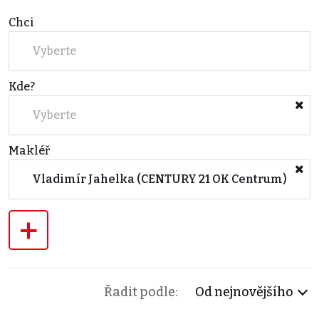
Chci
Vyberte
Kde?
Vyberte
Makléř
Vladimír Jahelka (CENTURY 21 OK Centrum)
+
Řadit podle:
Od nejnovějšího