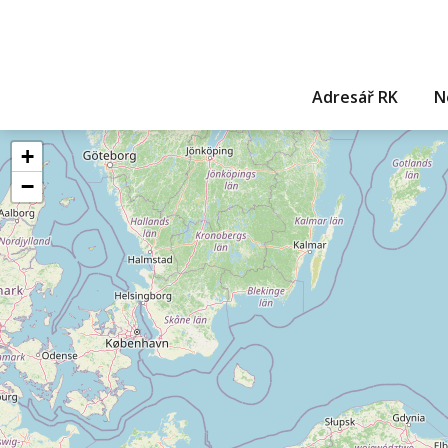
Adresář RK
N
+
−