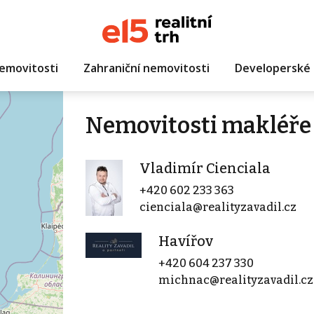
emovitosti
Zahraniční nemovitosti
Developerské 
Nemovitosti makléře 
Vladimír Cienciala
+420 602 233 363
cienciala@realityzavadil.cz
Havířov
+420 604 237 330
michnac@realityzavadil.cz