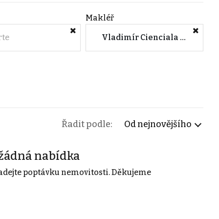
Makléř
rte
Vladimír Cienciala (Havířov)
Řadit podle:
Od nejnovějšího
žádná nabídka
adejte poptávku nemovitosti. Děkujeme