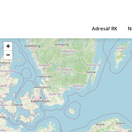
Adresář RK
N
+
−