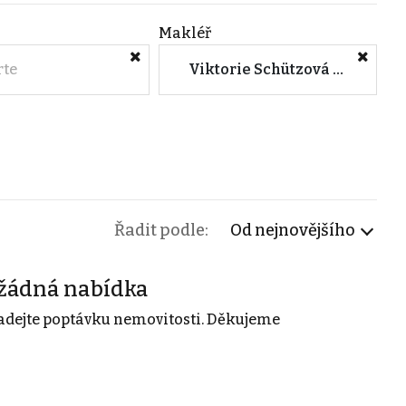
Makléř
rte
Viktorie Schützová (Prosperity Financial Services a.s.)
Řadit podle:
Od nejnovějšího
žádná nabídka
adejte poptávku nemovitosti. Děkujeme