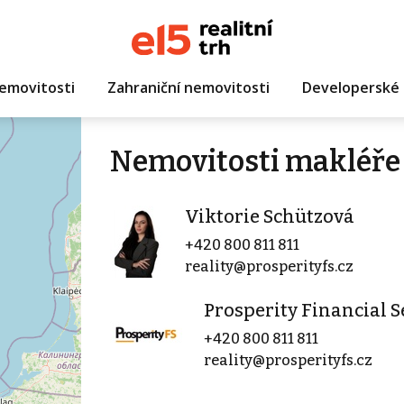
emovitosti
Zahraniční nemovitosti
Developerské 
Nemovitosti makléře 
Viktorie Schützová
+420 800 811 811
reality@prosperityfs.cz
Prosperity Financial Se
+420 800 811 811
reality@prosperityfs.cz