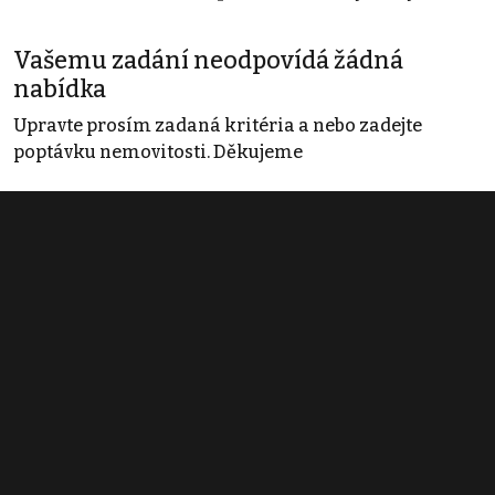
Vašemu zadání neodpovídá žádná
nabídka
Upravte prosím zadaná kritéria a nebo zadejte
poptávku nemovitosti. Děkujeme
Obchodní podmínky
Pravidla inzerce
Ceník
Registrace
Kontakt
© 2022 - 2026 Copyright CZECH NEWS CENTER a.s. a dodavatelé
obsahu |
Autorská práva k publikovaným materiálům
|
Podmínky pro
užívání služby informační společnosti
|
Informace o zpracování