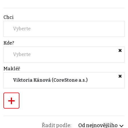
Chci
Vyberte
Kde?
Vyberte
Makléř
Viktoria Kánová (CoreStone a.s.)
+
Řadit podle:
Od nejnovějšího