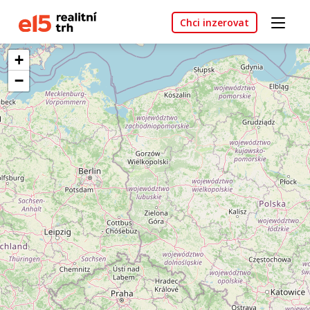
Chci inzerovat
+
−