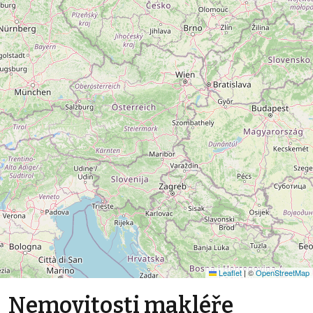
Leaflet
|
©
OpenStreetMap
Nemovitosti makléře