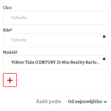
Chci
Vyberte
Kde?
Vyberte
Makléř
Viktor Tůša (CENTURY 21 4fin Reality Karlovy Vary)
+
Řadit podle:
Od nejnovějšího