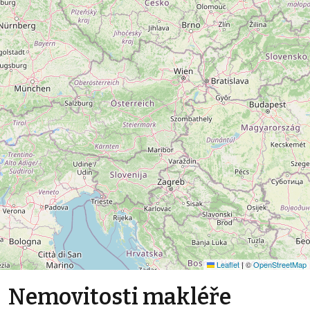
Leaflet
|
©
OpenStreetMap
Nemovitosti makléře