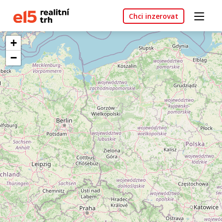
Chci inzerovat
+
−