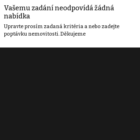
Vašemu zadání neodpovídá žádná
nabídka
Upravte prosím zadaná kritéria a nebo zadejte
poptávku nemovitosti. Děkujeme
Obchodní podmínky
Pravidla inzerce
Ceník
Registrace
Kontakt
© 2022 - 2026 Copyright CZECH NEWS CENTER a.s. a dodavatelé
obsahu |
Autorská práva k publikovaným materiálům
|
Podmínky pro
užívání služby informační společnosti
|
Informace o zpracování
osobních údajů
|
Cookies
|
Nastavení soukromí
|
Vlastnická
struktura
|
Jednotné kontaktní místo / Single Point of Contact
|
Podat