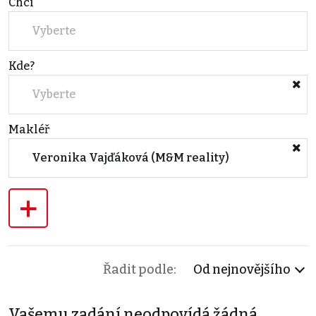
Chci
Vyberte
Kde?
Vyberte
Makléř
Veronika Vajďáková (M&M reality)
+
Řadit podle:
Od nejnovějšího
Vašemu zadání neodpovídá žádná