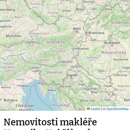
Leaflet
|
©
OpenStreetMap
Nemovitosti makléře