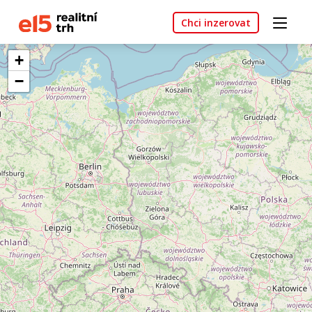
Chci inzerovat
+
−