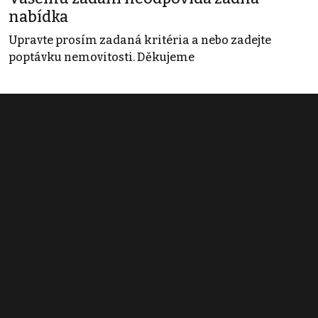
nabídka
Upravte prosím zadaná kritéria a nebo zadejte
poptávku nemovitosti. Děkujeme
Obchodní podmínky
Pravidla inzerce
Ceník
Registrace
Kontakt
© 2022 - 2026 Copyright CZECH NEWS CENTER a.s. a dodavatelé
obsahu |
Autorská práva k publikovaným materiálům
|
Podmínky pro
užívání služby informační společnosti
|
Informace o zpracování
osobních údajů
|
Cookies
|
Nastavení soukromí
|
Vlastnická
struktura
|
Jednotné kontaktní místo / Single Point of Contact
|
Podat
oznámení