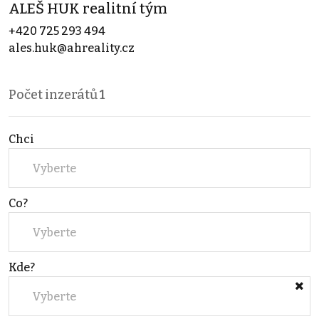
ALEŠ HUK realitní tým
+420 725 293 494
ales.huk@ahreality.cz
Počet inzerátů
1
Chci
Vyberte
Co?
Vyberte
Kde?
Vyberte