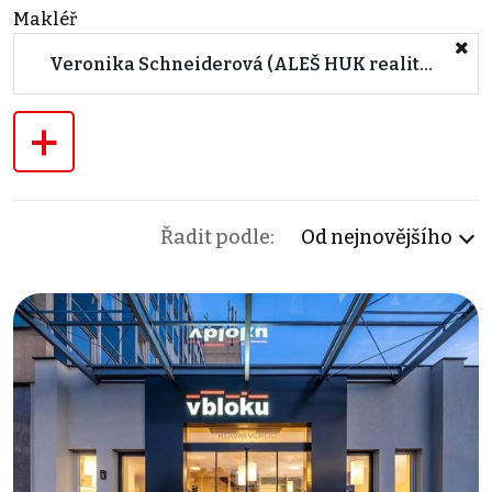
Makléř
Veronika Schneiderová (ALEŠ HUK realitní tým)
+
Řadit podle:
Od nejnovějšího