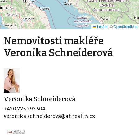
Leaflet
|
©
OpenStreetMap
Nemovitosti makléře
Veronika Schneiderová
Veronika Schneiderová
+420 725 293 504
veronika.schneiderova@ahreality.cz