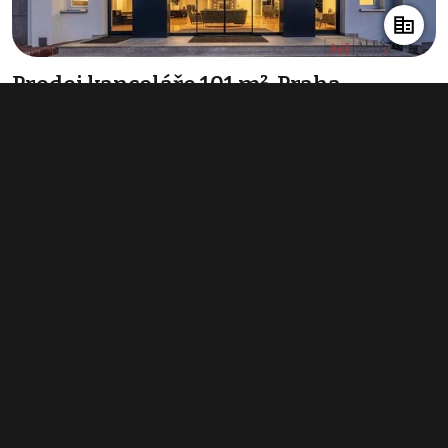
Prodej kanceláře 101 m², Praha -
Jinonice
8 888 888 Kč
(88 009 Kč za m²)
Typ
kanceláře
Plocha
101 m²
Obchodní podmínky
Pravidla inzerce
Ceník
Registrace
Kontakt