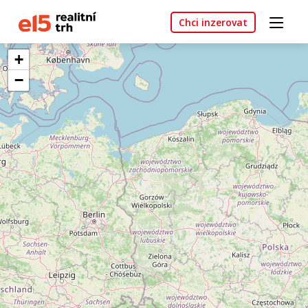
Chci inzerovat
+
−