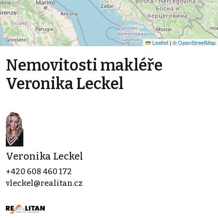
Leaflet
|
©
OpenStreetMap
Nemovitosti makléře
Veronika Leckel
Veronika Leckel
+420 608 460 172
vleckel@realitan.cz