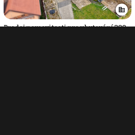
Prodej nemovitosti pro ubytování 280
m², Křoví
16 600 000 Kč
(59 286 Kč za m²)
Typ
ubytování
Plocha
280 m²
Obchodní podmínky
Pravidla inzerce
Ceník
Registrace
Kontakt