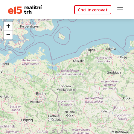
Chci inzerovat
+
−