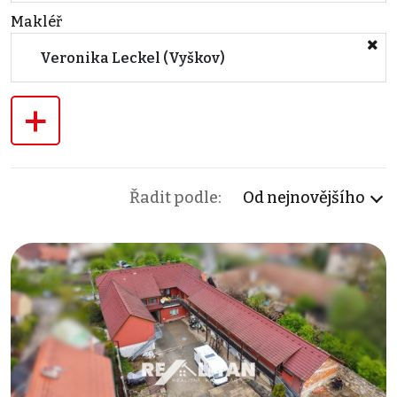
Makléř
Veronika Leckel (Vyškov)
+
Řadit podle:
Od nejnovějšího