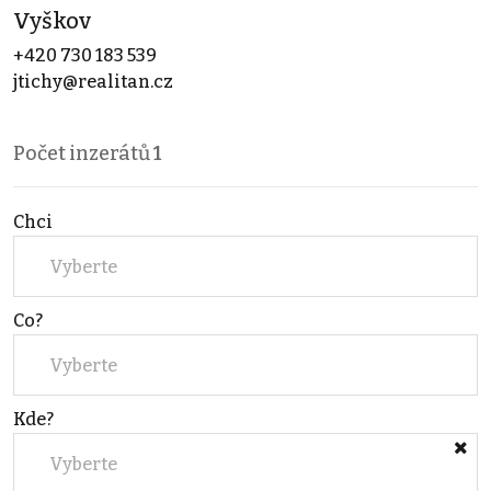
Vyškov
+420 730 183 539
jtichy@realitan.cz
Počet inzerátů
1
Chci
Vyberte
Co?
Vyberte
Kde?
Vyberte