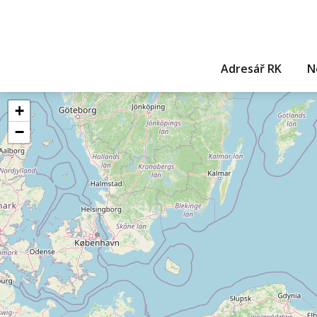
Adresář RK
N
+
−