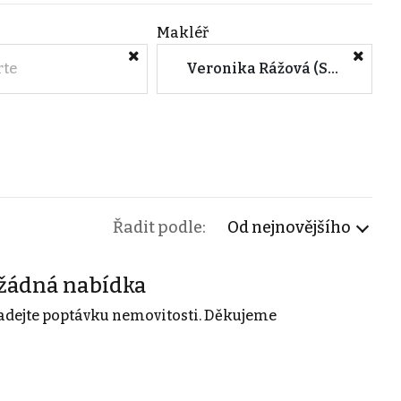
Makléř
rte
Veronika Rážová (Simply Reality s.r.o.)
Řadit podle:
Od nejnovějšího
žádná nabídka
adejte poptávku nemovitosti. Děkujeme