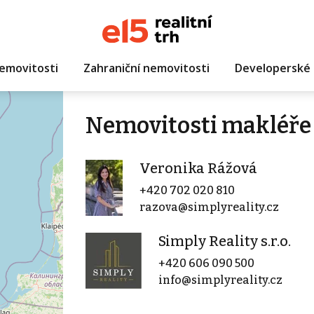
emovitosti
Zahraniční nemovitosti
Developerské 
Nemovitosti makléře
Veronika Rážová
+420 702 020 810
razova@simplyreality.cz
Simply Reality s.r.o.
+420 606 090 500
info@simplyreality.cz