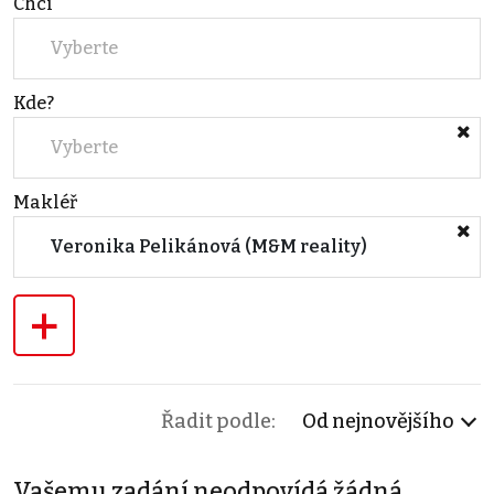
Chci
Vyberte
Kde?
Vyberte
Makléř
Veronika Pelikánová (M&M reality)
+
Řadit podle:
Od nejnovějšího
Vašemu zadání neodpovídá žádná