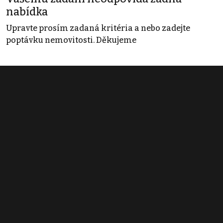
nabídka
Upravte prosím zadaná kritéria a nebo zadejte
poptávku nemovitosti. Děkujeme
Obchodní podmínky
Pravidla inzerce
Ceník
Registrace
Kontakt
© 2022 - 2026 Copyright CZECH NEWS CENTER a.s. a dodavatelé
obsahu |
Autorská práva k publikovaným materiálům
|
Podmínky pro
užívání služby informační společnosti
|
Informace o zpracování
osobních údajů
|
Cookies
|
Nastavení soukromí
|
Vlastnická
struktura
|
Jednotné kontaktní místo / Single Point of Contact
|
Podat
oznámení