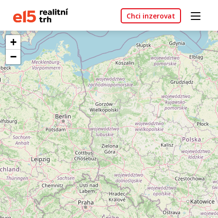
Chci inzerovat
+
−