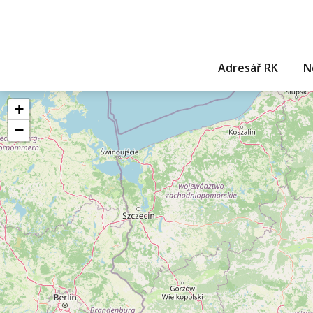
Adresář RK
N
+
−