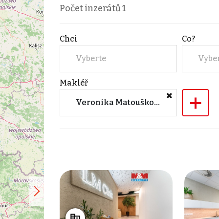
Počet inzerátů
1
Chci
Co?
Vyberte
Vybe
Makléř
+
Veronika Matoušková (M&M reality)