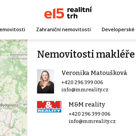
emovitosti
Zahraniční nemovitosti
Developerské 
Nemovitosti makléře
Veronika Matoušková
+420 296 399 006
info@mmreality.cz
M&M reality
+420 296 399 006
info@mmreality.cz