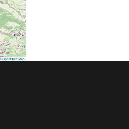
©
OpenStreetMap
podmínky
Pravidla inzerce
Ceník
Registrace
ER a.s. a dodavatelé obsahu |
Autorská práva k publikovaným materiálů
h údajů
|
Cookies
|
Nastavení soukromí
|
Vlastnická struktura
|
Jednotné k
oznámení