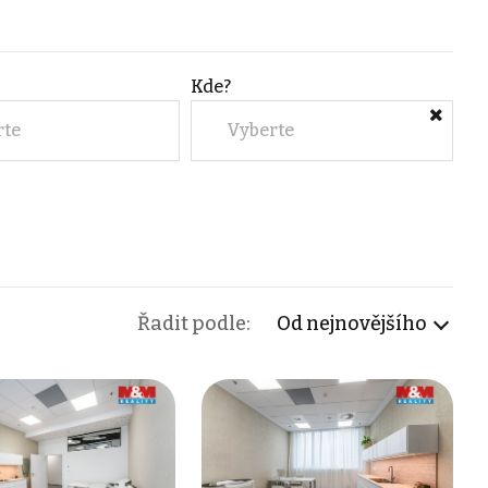
Kde?
rte
Vyberte
Řadit podle:
Od nejnovějšího