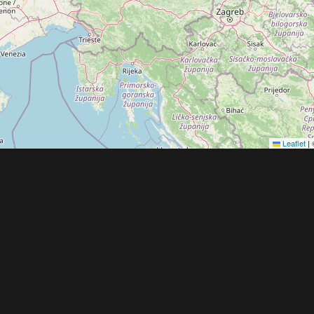
Leaflet
|
Obchodní 
© 2022 - 2026 Copyright CZECH NEWS CENT
společnosti
|
Informace o zpracování osobníc