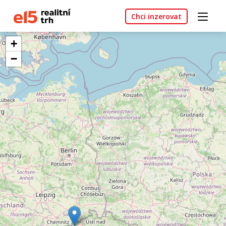
Chci inzerovat
+
−