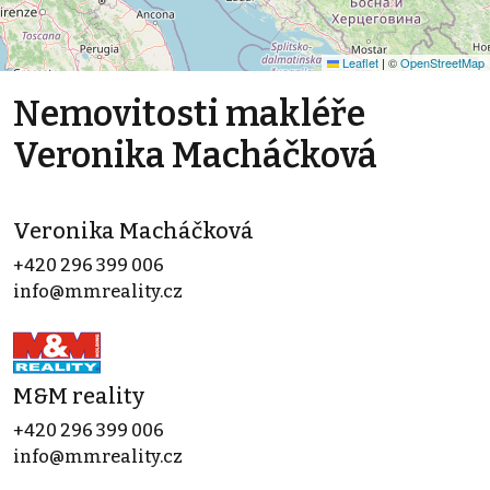
Leaflet
|
©
OpenStreetMap
Nemovitosti makléře
Veronika Macháčková
Veronika Macháčková
+420 296 399 006
info@mmreality.cz
M&M reality
+420 296 399 006
info@mmreality.cz