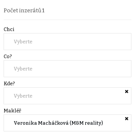
Počet inzerátů
1
Chci
Vyberte
Co?
Vyberte
Kde?
Vyberte
Makléř
Veronika Macháčková (M&M reality)