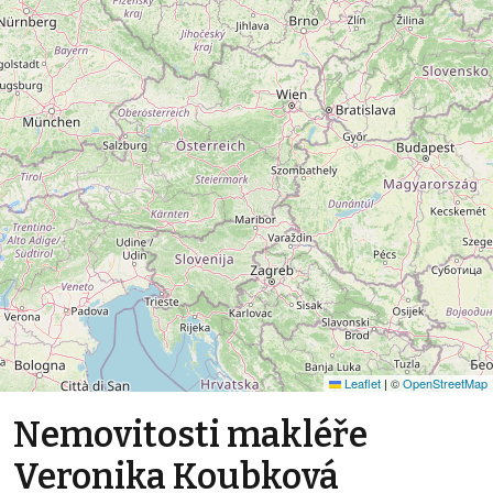
Leaflet
|
©
OpenStreetMap
Nemovitosti makléře
Veronika Koubková