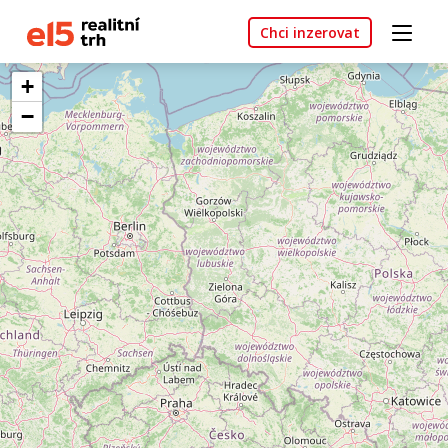
Chci inzerovat
+
−