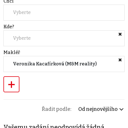
Chci
Vyberte
Kde?
Vyberte
Makléř
Veronika Kacafírková (M&M reality)
+
Řadit podle:
Od nejnovějšího
Vašemu zadání neodpovídá žádná