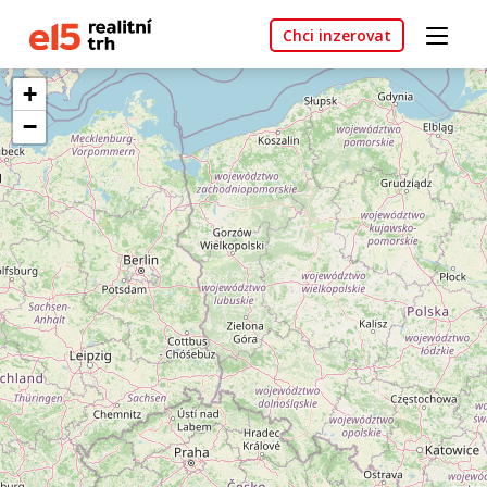
Chci inzerovat
+
−