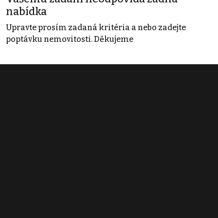
nabídka
Upravte prosím zadaná kritéria a nebo zadejte
poptávku nemovitosti. Děkujeme
Obchodní podmínky
Pravidla inzerce
Ceník
Registrace
Kontakt
© 2022 - 2026 Copyright CZECH NEWS CENTER a.s. a dodavatelé
obsahu |
Autorská práva k publikovaným materiálům
|
Podmínky pro
užívání služby informační společnosti
|
Informace o zpracování
osobních údajů
|
Cookies
|
Nastavení soukromí
|
Vlastnická
struktura
|
Jednotné kontaktní místo / Single Point of Contact
|
Podat
oznámení