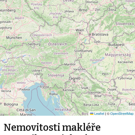
Leaflet
|
©
OpenStreetMap
Nemovitosti makléře