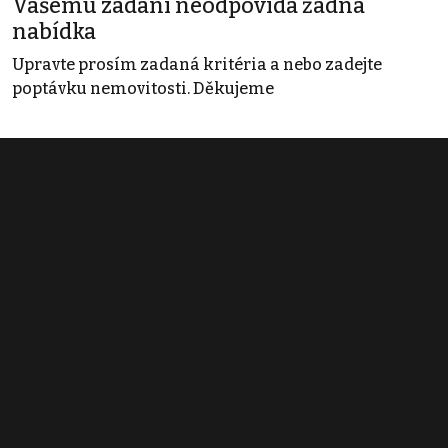
Vašemu zadání neodpovídá žádná
nabídka
Upravte prosím zadaná kritéria a nebo zadejte
poptávku nemovitosti. Děkujeme
Obchodní podmínky
Pravidla inzerce
Ceník
Registrace
Kontakt
© 2022 - 2026 Copyright CZECH NEWS CENTER a.s. a dodavatelé
obsahu |
Autorská práva k publikovaným materiálům
|
Podmínky pro
užívání služby informační společnosti
|
Informace o zpracování
osobních údajů
|
Cookies
|
Nastavení soukromí
|
Vlastnická
struktura
|
Jednotné kontaktní místo / Single Point of Contact
|
Podat
oznámení