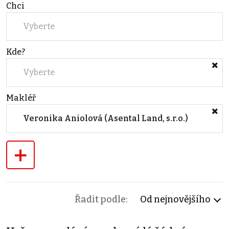
Chci
Vyberte
Kde?
Vyberte
Makléř
Veronika Aniolová (Asental Land, s.r.o.)
+
Řadit podle:
Od nejnovějšího