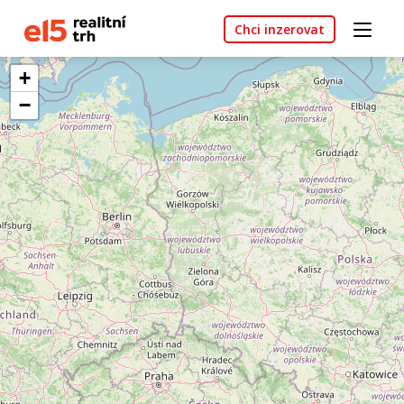
Chci inzerovat
+
−