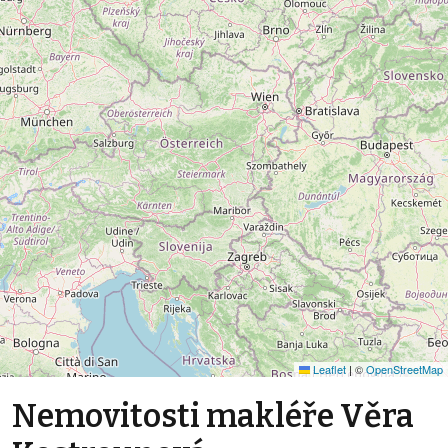
Leaflet
|
©
OpenStreetMap
Nemovitosti makléře Věra