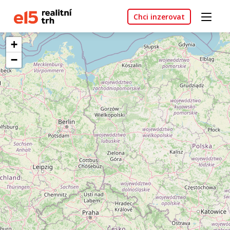
Chci inzerovat
+
−