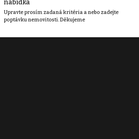
nabídka
Upravte prosím zadaná kritéria a nebo zadejte
poptávku nemovitosti. Děkujeme
Obchodní podmínky
Pravidla inzerce
Ceník
Registrace
Kontakt
© 2022 - 2026 Copyright CZECH NEWS CENTER a.s. a dodavatelé
obsahu |
Autorská práva k publikovaným materiálům
|
Podmínky pro
užívání služby informační společnosti
|
Informace o zpracování
osobních údajů
|
Cookies
|
Nastavení soukromí
|
Vlastnická
struktura
|
Jednotné kontaktní místo / Single Point of Contact
|
Podat
oznámení