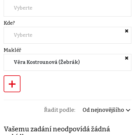
Vyberte
Kde?
Vyberte
Makléř
Věra Kostrounová (Žebrák)
+
Řadit podle:
Od nejnovějšího
Vašemu zadání neodpovídá žádná