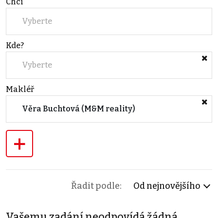
Chci
Vyberte
Kde?
Vyberte
Makléř
Věra Buchtová (M&M reality)
+
Řadit podle:
Od nejnovějšího
Vašemu zadání neodpovídá žádná