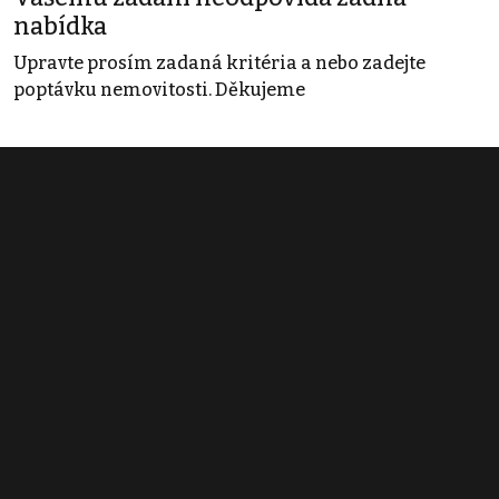
nabídka
Upravte prosím zadaná kritéria a nebo zadejte
poptávku nemovitosti. Děkujeme
Obchodní podmínky
Pravidla inzerce
Ceník
Registrace
Kontakt
© 2022 - 2026 Copyright CZECH NEWS CENTER a.s. a dodavatelé
obsahu |
Autorská práva k publikovaným materiálům
|
Podmínky pro
užívání služby informační společnosti
|
Informace o zpracování
osobních údajů
|
Cookies
|
Nastavení soukromí
|
Vlastnická
struktura
|
Jednotné kontaktní místo / Single Point of Contact
|
Podat
oznámení