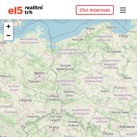
Chci inzerovat
+
−