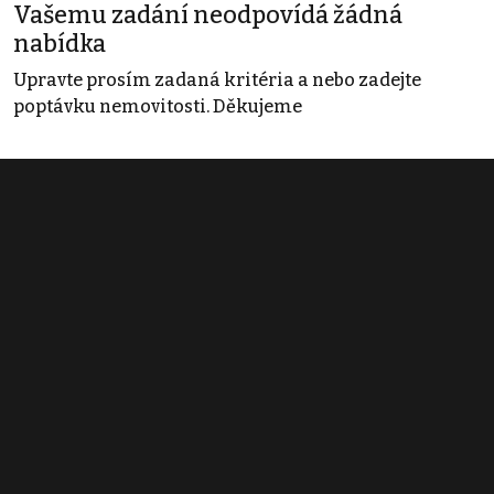
Vašemu zadání neodpovídá žádná
nabídka
Upravte prosím zadaná kritéria a nebo zadejte
poptávku nemovitosti. Děkujeme
Obchodní podmínky
Pravidla inzerce
Ceník
Registrace
Kontakt
© 2022 - 2026 Copyright CZECH NEWS CENTER a.s. a dodavatelé
obsahu |
Autorská práva k publikovaným materiálům
|
Podmínky pro
užívání služby informační společnosti
|
Informace o zpracování
osobních údajů
|
Cookies
|
Nastavení soukromí
|
Vlastnická
struktura
|
Jednotné kontaktní místo / Single Point of Contact
|
Podat