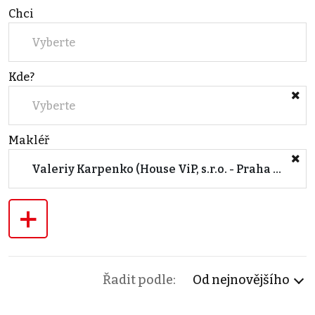
Chci
Vyberte
Kde?
Vyberte
Makléř
Valeriy Karpenko (House ViP, s.r.o. - Praha 7)
+
Řadit podle:
Od nejnovějšího