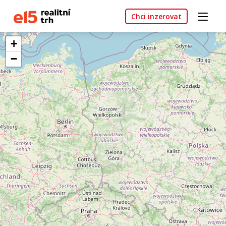
Chci inzerovat
+
−