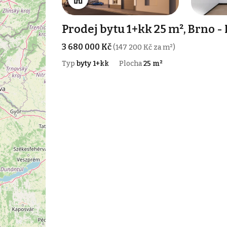
Prodej bytu 1+kk 25 m², Brno 
3 680 000 Kč
(147 200 Kč za m²)
Typ
byty 1+kk
Plocha
25 m²