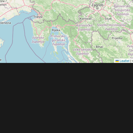
Leaflet
|
Obchodní 
© 2022 - 2026 Copyright CZECH NEWS CENT
společnosti
|
Informace o zpracování osobníc