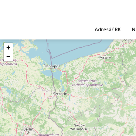
Adresář RK
N
+
−