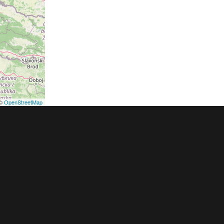
©
OpenStreetMap
podmínky
Pravidla inzerce
Ceník
Registrace
ER a.s. a dodavatelé obsahu |
Autorská práva k publikovaným materiálů
h údajů
|
Cookies
|
Nastavení soukromí
|
Vlastnická struktura
|
Jednotné k
oznámení