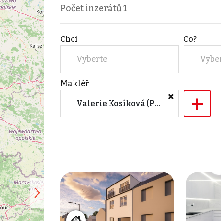
Počet inzerátů
1
Chci
Co?
Vyberte
Vybe
Makléř
+
Valerie Kosíková (PROPERIA GROUP s.r.o.)