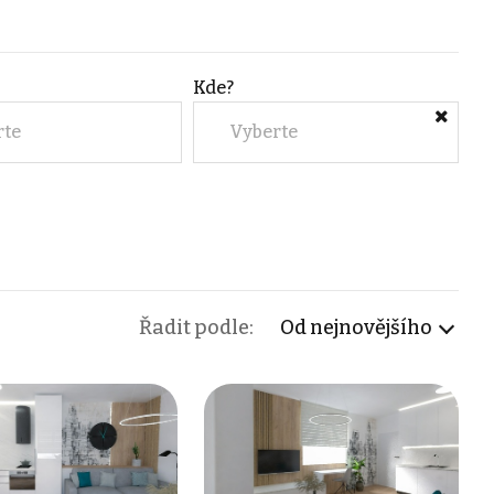
Kde?
rte
Vyberte
Řadit podle:
Od nejnovějšího