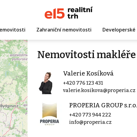
emovitosti
Zahraniční nemovitosti
Developerské 
Nemovitosti makléře 
Valerie Kosíková
+420 776 123 431
valerie.kosikova@properia.cz
PROPERIA GROUP s.r.o
+420 773 944 222
info@properia.cz