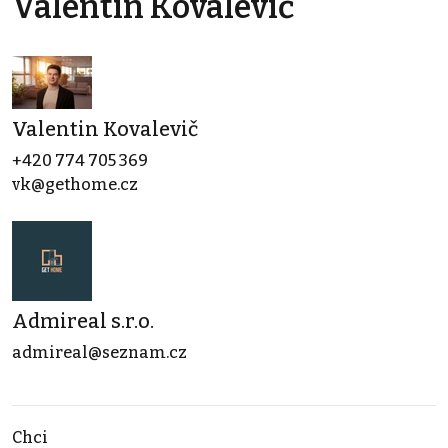
Valentin Kovalevič
Valentin Kovalevič
+420 774 705 369
vk@gethome.cz
Admireal s.r.o.
admireal@seznam.cz
Chci