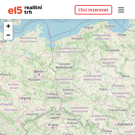
Chci inzerovat
+
−