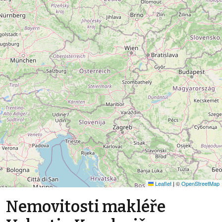
Leaflet
|
©
OpenStreetMap
Nemovitosti makléře