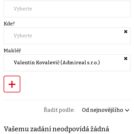
Vyberte
Kde?
Vyberte
Makléř
Valentin Kovalevič (Admireal s.r.o.)
+
Řadit podle:
Od nejnovějšího
Vašemu zadání neodpovídá žádná