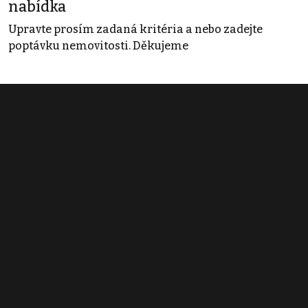
nabídka
Upravte prosím zadaná kritéria a nebo zadejte
poptávku nemovitosti. Děkujeme
Obchodní podmínky
Pravidla inzerce
Ceník
Registrace
Kontakt
© 2022 - 2026 Copyright CZECH NEWS CENTER a.s. a dodavatelé
obsahu |
Autorská práva k publikovaným materiálům
|
Podmínky pro
užívání služby informační společnosti
|
Informace o zpracování
osobních údajů
|
Cookies
|
Nastavení soukromí
|
Vlastnická
struktura
|
Jednotné kontaktní místo / Single Point of Contact
|
Podat
oznámení