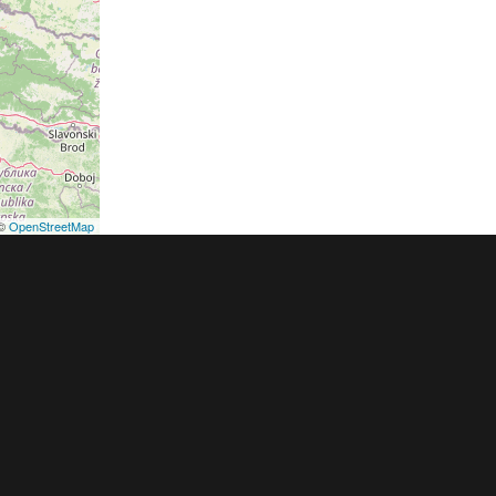
©
OpenStreetMap
podmínky
Pravidla inzerce
Ceník
Registrace
ER a.s. a dodavatelé obsahu |
Autorská práva k publikovaným materiálů
h údajů
|
Cookies
|
Nastavení soukromí
|
Vlastnická struktura
|
Jednotné k
oznámení