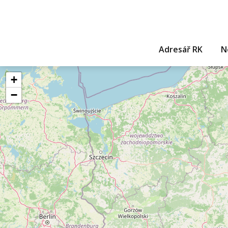
Adresář RK
N
+
−