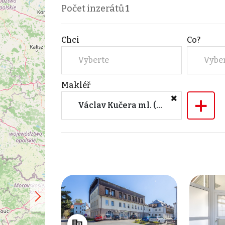
Počet inzerátů
1
Chci
Co?
Vyberte
Vybe
Makléř
+
Václav Kučera ml. (M&M reality)