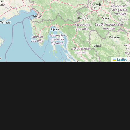
Leaflet
|
Obchodní 
© 2022 - 2026 Copyright CZECH NEWS CENT
společnosti
|
Informace o zpracování osobníc