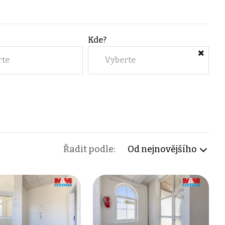
Kde?
rte
Vyberte
Řadit podle:
Od nejnovějšího