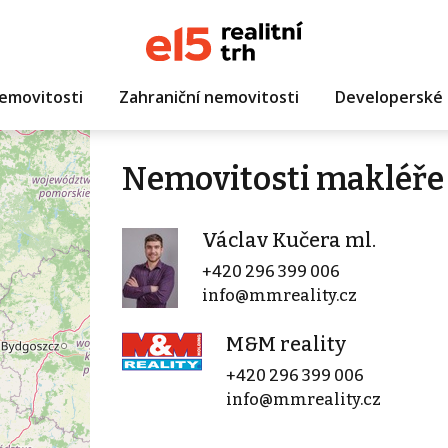
emovitosti
Zahraniční nemovitosti
Developerské 
Nemovitosti makléře 
Václav Kučera ml.
+420 296 399 006
info@mmreality.cz
M&M reality
+420 296 399 006
info@mmreality.cz