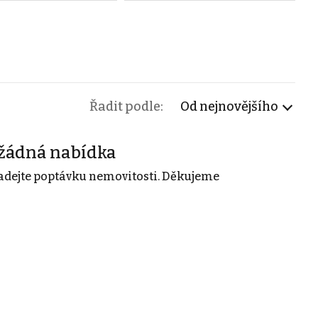
Řadit podle:
Od nejnovějšího
žádná nabídka
adejte poptávku nemovitosti. Děkujeme