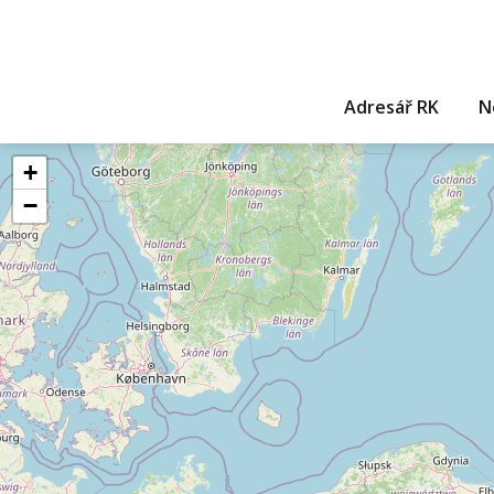
Adresář RK
N
+
−