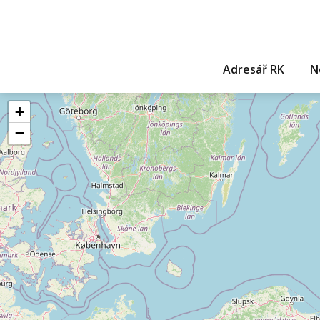
Adresář RK
N
+
−