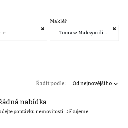
Makléř
rte
Tomasz Maksymilian Krawacki (M&M reality)
Řadit podle:
Od nejnovějšího
žádná nabídka
adejte poptávku nemovitosti. Děkujeme