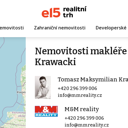
emovitosti
Zahraniční nemovitosti
Developerské 
Nemovitosti makléře
Krawacki
Tomasz Maksymilian Kr
+420 296 399 006
info@mmreality.cz
M&M reality
+420 296 399 006
info@mmreality.cz