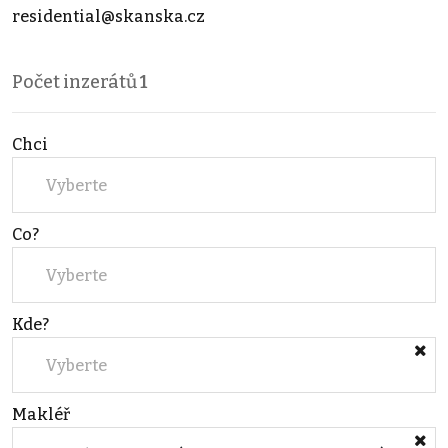
residential@skanska.cz
Počet inzerátů
1
Chci
Vyberte
Co?
Vyberte
Kde?
Vyberte
Makléř