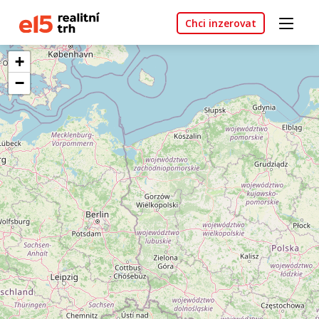
Chci inzerovat
+
−