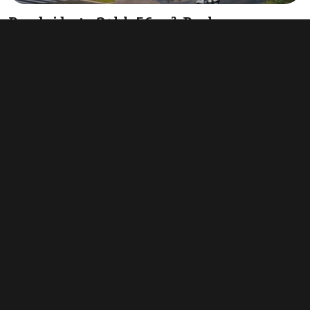
Prodej bytu 2+kk 56 m², Praha
9 210 000 Kč
(164 464 Kč za m²)
Typ
byty 2+kk
Plocha
56 m²
Obchodní podmínky
Pravidla inzerce
Ceník
Registrace
Kontakt
© 2022 - 2026 Copyright CZECH NEWS CENTER a.s. a dodavatelé
obsahu |
Autorská práva k publikovaným materiálům
|
Podmínky pro
užívání služby informační společnosti
|
Informace o zpracování
osobních údajů
|
Cookies
|
Nastavení soukromí
|
Vlastnická